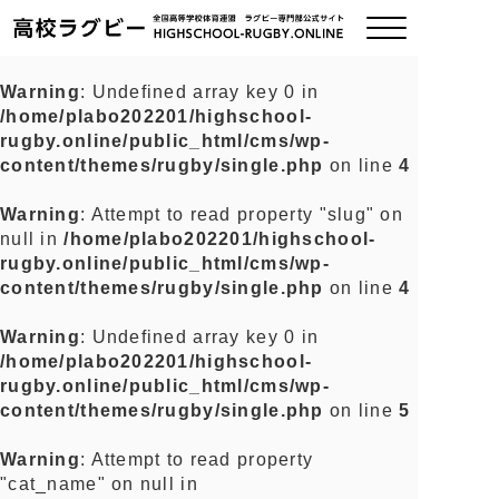
Warning
: Undefined array key 0 in
/home/plabo202201/highschool-
ご挨拶
rugby.online/public_html/cms/wp-
content/themes/rugby/single.php
on line
4
大会情報
Warning
: Attempt to read property "slug" on
null in
/home/plabo202201/highschool-
全国チーム紹介
rugby.online/public_html/cms/wp-
content/themes/rugby/single.php
on line
4
チームグッズ
Warning
: Undefined array key 0 in
/home/plabo202201/highschool-
プライバシーポリシー
rugby.online/public_html/cms/wp-
content/themes/rugby/single.php
on line
5
関連リンク
Warning
: Attempt to read property
"cat_name" on null in
お問い合わせ