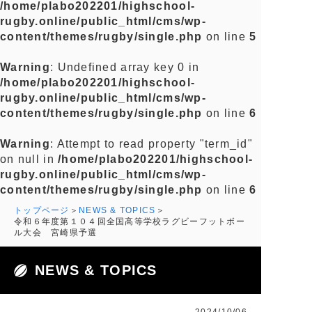
/home/plabo202201/highschool-
rugby.online/public_html/cms/wp-
content/themes/rugby/single.php
on line
5
Warning
: Undefined array key 0 in
/home/plabo202201/highschool-
rugby.online/public_html/cms/wp-
content/themes/rugby/single.php
on line
6
Warning
: Attempt to read property "term_id"
on null in
/home/plabo202201/highschool-
rugby.online/public_html/cms/wp-
content/themes/rugby/single.php
on line
6
トップページ
NEWS & TOPICS
令和６年度第１０４回全国高等学校ラグビーフットボー
ル大会 宮崎県予選
NEWS & TOPICS