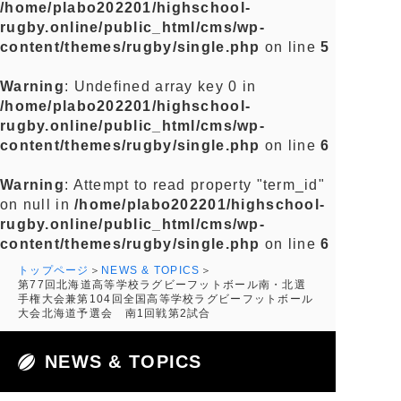
/home/plabo202201/highschool-
rugby.online/public_html/cms/wp-
content/themes/rugby/single.php
on line
5
Warning
: Undefined array key 0 in
/home/plabo202201/highschool-
rugby.online/public_html/cms/wp-
content/themes/rugby/single.php
on line
6
Warning
: Attempt to read property "term_id"
on null in
/home/plabo202201/highschool-
rugby.online/public_html/cms/wp-
content/themes/rugby/single.php
on line
6
トップページ
NEWS & TOPICS
第77回北海道高等学校ラグビーフットボール南・北選
手権大会兼第104回全国高等学校ラグビーフットボール
大会北海道予選会 南1回戦第2試合
NEWS & TOPICS