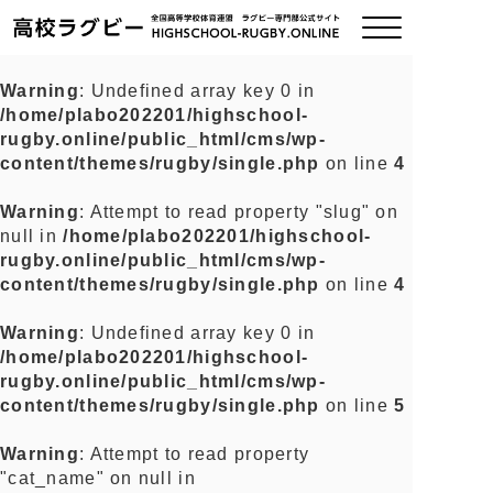
Warning
: Undefined array key 0 in
/home/plabo202201/highschool-
ご挨拶
rugby.online/public_html/cms/wp-
content/themes/rugby/single.php
on line
4
大会情報
Warning
: Attempt to read property "slug" on
null in
/home/plabo202201/highschool-
全国チーム紹介
rugby.online/public_html/cms/wp-
content/themes/rugby/single.php
on line
4
チームグッズ
Warning
: Undefined array key 0 in
/home/plabo202201/highschool-
プライバシーポリシー
rugby.online/public_html/cms/wp-
content/themes/rugby/single.php
on line
5
関連リンク
Warning
: Attempt to read property
"cat_name" on null in
お問い合わせ