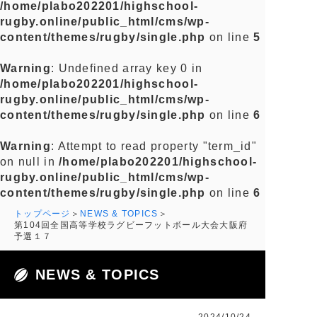
/home/plabo202201/highschool-
rugby.online/public_html/cms/wp-
content/themes/rugby/single.php
on line
5
Warning
: Undefined array key 0 in
/home/plabo202201/highschool-
rugby.online/public_html/cms/wp-
content/themes/rugby/single.php
on line
6
Warning
: Attempt to read property "term_id"
on null in
/home/plabo202201/highschool-
rugby.online/public_html/cms/wp-
content/themes/rugby/single.php
on line
6
トップページ
NEWS & TOPICS
第104回全国高等学校ラグビーフットボール大会大阪府
予選１７
NEWS & TOPICS