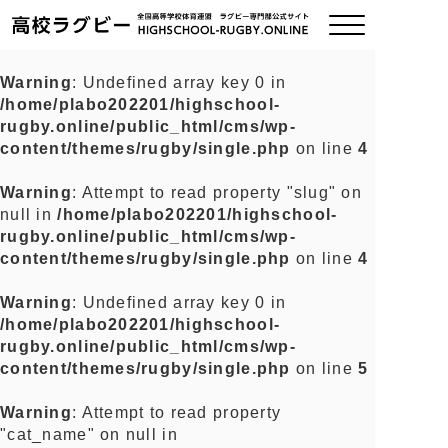
Warning
: Undefined array key 0 in
/home/plabo202201/highschool-
ご挨拶
rugby.online/public_html/cms/wp-
content/themes/rugby/single.php
on line
4
大会情報
Warning
: Attempt to read property "slug" on
null in
/home/plabo202201/highschool-
全国チーム紹介
rugby.online/public_html/cms/wp-
content/themes/rugby/single.php
on line
4
チームグッズ
Warning
: Undefined array key 0 in
/home/plabo202201/highschool-
プライバシーポリシー
rugby.online/public_html/cms/wp-
content/themes/rugby/single.php
on line
5
関連リンク
Warning
: Attempt to read property
"cat_name" on null in
お問い合わせ