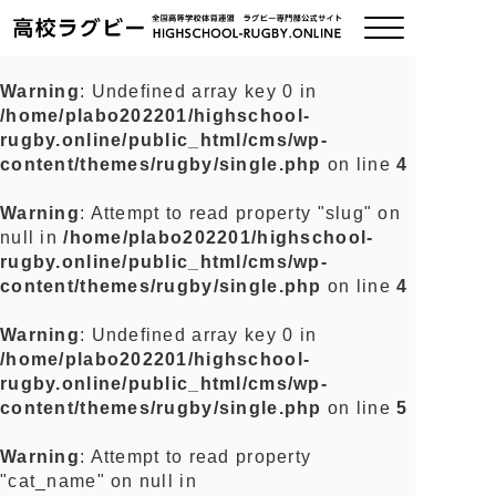
Warning
: Undefined array key 0 in
/home/plabo202201/highschool-
ご挨拶
rugby.online/public_html/cms/wp-
content/themes/rugby/single.php
on line
4
大会情報
Warning
: Attempt to read property "slug" on
null in
/home/plabo202201/highschool-
全国チーム紹介
rugby.online/public_html/cms/wp-
content/themes/rugby/single.php
on line
4
チームグッズ
Warning
: Undefined array key 0 in
/home/plabo202201/highschool-
プライバシーポリシー
rugby.online/public_html/cms/wp-
content/themes/rugby/single.php
on line
5
関連リンク
Warning
: Attempt to read property
"cat_name" on null in
お問い合わせ