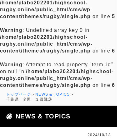
/home/plabo202201/highschool-
rugby.online/public_html/cms/wp-
content/themes/rugby/single.php
on line
5
Warning
: Undefined array key 0 in
/home/plabo202201/highschool-
rugby.online/public_html/cms/wp-
content/themes/rugby/single.php
on line
6
Warning
: Attempt to read property "term_id"
on null in
/home/plabo202201/highschool-
rugby.online/public_html/cms/wp-
content/themes/rugby/single.php
on line
6
トップページ
NEWS & TOPICS
千葉県 全国 ３回戦③
NEWS & TOPICS
2024/10/18