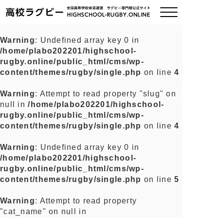
Warning
: Undefined array key 0 in
/home/plabo202201/highschool-
ご挨拶
rugby.online/public_html/cms/wp-
content/themes/rugby/single.php
on line
4
大会情報
Warning
: Attempt to read property "slug" on
null in
/home/plabo202201/highschool-
全国チーム紹介
rugby.online/public_html/cms/wp-
content/themes/rugby/single.php
on line
4
チームグッズ
Warning
: Undefined array key 0 in
/home/plabo202201/highschool-
プライバシーポリシー
rugby.online/public_html/cms/wp-
content/themes/rugby/single.php
on line
5
関連リンク
Warning
: Attempt to read property
"cat_name" on null in
お問い合わせ