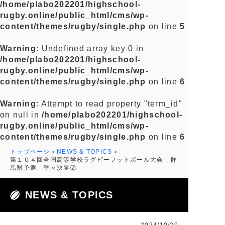
/home/plabo202201/highschool-
rugby.online/public_html/cms/wp-
content/themes/rugby/single.php
on line
5
Warning
: Undefined array key 0 in
/home/plabo202201/highschool-
rugby.online/public_html/cms/wp-
content/themes/rugby/single.php
on line
6
Warning
: Attempt to read property "term_id"
on null in
/home/plabo202201/highschool-
rugby.online/public_html/cms/wp-
content/themes/rugby/single.php
on line
6
トップページ
NEWS & TOPICS
第１０４回全国高等学校ラグビーフットボール大会 群
馬県予選 準々決勝②
NEWS & TOPICS