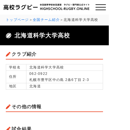
トップページ
全国チーム紹介
北海道科学大学高校
北海道科学大学高校
ご挨拶
大会情報
クラブ紹介
全国チーム紹介
学校名
北海道科学大学高校
062-0922
住所
札幌市豊平区中の島 2条6丁目 2-3
チームグッズ
地区
北海道
プライバシーポリシー
その他の情報
関連リンク
お問い合わせ
試合結果