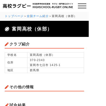
トップページ
全国チーム紹介
富岡高校（休部）
富岡高校（休部）
ご挨拶
大会情報
クラブ紹介
全国チーム紹介
学校名
富岡高校（休部）
370-2343
住所
富岡市七日市 1425-1
チームグッズ
地区
群馬県
プライバシーポリシー
その他の情報
関連リンク
お問い合わせ
試合結果