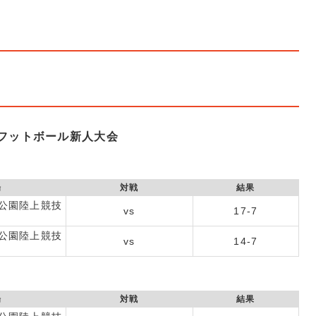
フットボール新人大会
場
対戦
結果
公園陸上競技
vs
17-7
公園陸上競技
vs
14-7
場
対戦
結果