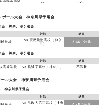
公園陸上競技
vs
0-55
ットボール大会 神奈川県予選会
大会 神奈川県予選会
場
対戦
結果
vs 慶應義塾高校（神奈
園球技場
3-66で敗北
川）
大会 神奈川県予選会
場
対戦
結果
模高等学校
vs 横浜栄高校（神奈川）
不戦勝
ボール大会 神奈川県予選会
会 神奈川県予選会
場
対戦
結果
vs 法政大第二高校（神奈
園球技場
0-45で敗北