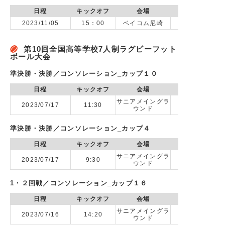
日程
キックオフ
会場
2023/11/05
15：00
ベイコム尼崎
第10回全国高等学校7人制ラグビーフット
ボール大会
準決勝・決勝／コンソレーション_カップ１０
日程
キックオフ
会場
サニアメイングラ
2023/07/17
11:30
vs 國學院大
ウンド
準決勝・決勝／コンソレーション_カップ４
日程
キックオフ
会場
サニアメイングラ
2023/07/17
9:30
vs 早稲田
ウンド
1・２回戦／コンソレーション_カップ１６
日程
キックオフ
会場
サニアメイングラ
2023/07/16
14:20
ウンド