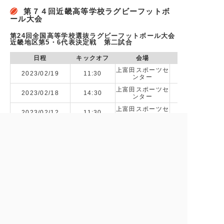
第７４回近畿高等学校ラグビーフットボ
ール大会
第24回全国高等学校選抜ラグビーフットボール大会
近畿地区第5・6代表決定戦 第二試合
日程
キックオフ
会場
上富田スポーツセ
2023/02/19
11:30
vs 光泉カト
ンター
上富田スポーツセ
2023/02/18
14:30
vs 関西大学
ンター
上富田スポーツセ
2023/02/12
11:30
vs 京都工
ンター
第74回近畿高等学校ラグビーフットボー
ル大会兵庫県予選/Bブロック
R4新人戦兵庫/B 決勝
日程
キックオフ
会場
2023/01/28
11：00
ユニバー記念補助
R4新人戦兵庫/B 準決勝②