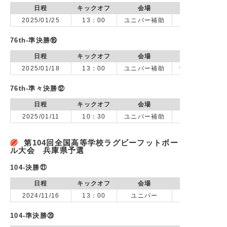
日程
キックオフ
会場
2025/01/25
13：00
ユニバー補助
76th-準決勝⑯
日程
キックオフ
会場
2025/01/18
13：00
ユニバー補助
vs 神戸市立科
76th-準々決勝⑫
日程
キックオフ
会場
2025/01/11
10：30
ユニバー補助
第104回全国高等学校ラグビーフットボー
ル大会 兵庫県予選
104-決勝㉑
日程
キックオフ
会場
2024/11/16
13：00
ユニバー
104-準決勝⑳