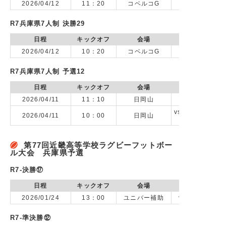
2026/04/12
11：20
コベルコG
R7兵庫県7人制 決勝29
日程
キックオフ
会場
2026/04/12
10：20
コベルコG
vs 甲南高校
R7兵庫県7人制 予選12
日程
キックオフ
会場
2026/04/11
11：10
日岡山
vs 合同2(北摂
2026/04/11
10：00
日岡山
第77回近畿高等学校ラグビーフットボー
ル大会 兵庫県予選
R7-決勝⑰
日程
キックオフ
会場
2026/01/24
13：00
ユニバー補助
vs 神戸市立科
R7-準決勝⑫