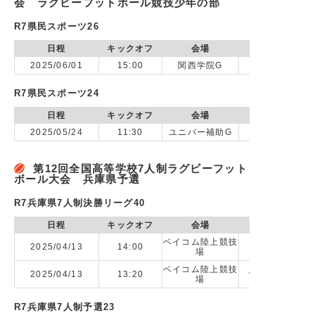
会 ラグビーフットボール競技少年の部
R7県民スポーツ26
日程
キックオフ
会場
2025/06/01
15:00
関西学院G
R7県民スポーツ24
日程
キックオフ
会場
2025/05/24
11:30
ユニバー補助G
第12回全国高等学校7人制ラグビーフット
ボール大会 兵庫県予選
R7兵庫県7人制決勝リーグ40
日程
キックオフ
会場
ベイコム陸上競技
2025/04/13
14:00
場
ベイコム陸上競技
2025/04/13
13:20
vs 神戸市立科
場
R7兵庫県7人制予選23