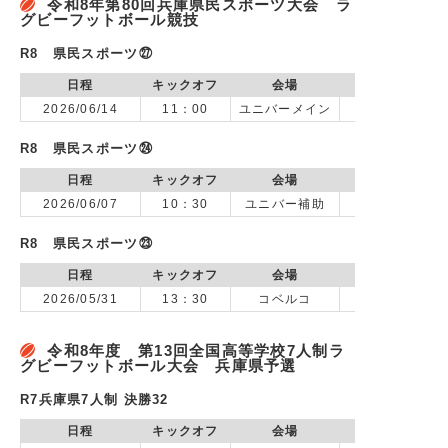
令和8年第80回兵庫県民スポーツ大会 ラ
グビーフットボール競技
R8 県民スポーツ㉗
日程
キックオフ
会場
2026/06/14
11：00
ユニバーメイン
R8 県民スポーツ㉔
日程
キックオフ
会場
2026/06/07
10：30
ユニバー補助
R8 県民スポーツ㉓
日程
キックオフ
会場
2026/05/31
13：30
コベルコ
vs SCIXラ
令和8年度 第13回全国高等学校7人制ラ
グビーフットボール大会 兵庫県予選
R7兵庫県7人制 決勝32
日程
キックオフ
会場