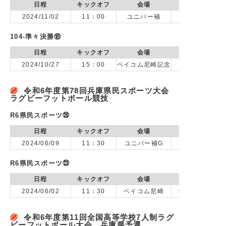
日程
キックオフ
会場
2024/11/02
11：00
ユニバー補
104-準々決勝⑱
日程
キックオフ
会場
2024/10/27
15：00
ベイコム尼崎記念
令和6年度第78回兵庫県民スポーツ大会
ラグビーフットボール競技
R6県民スポーツ㉖
日程
キックオフ
会場
2024/06/09
11：30
ユニバー補G
R6県民スポーツ㉓
日程
キックオフ
会場
2024/06/02
11：30
ベイコム尼崎
vs 神戸市立科
令和6年度第11回全国高等学校7人制ラグ
ビーフットボール大会 兵庫県予選