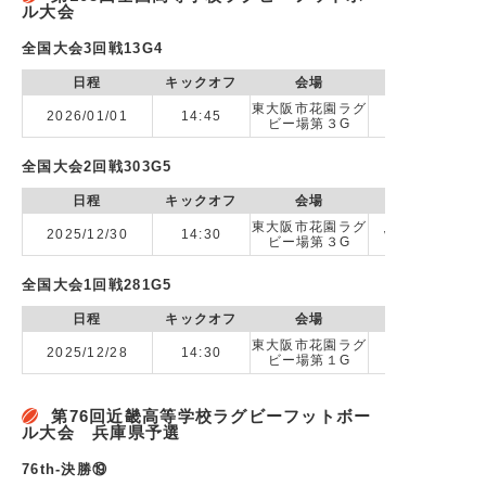
ル大会
全国大会3回戦13G4
日程
キックオフ
会場
東大阪市花園ラグ
2026/01/01
14:45
vs 國學院大
ビー場第３G
全国大会2回戦303G5
日程
キックオフ
会場
東大阪市花園ラグ
2025/12/30
14:30
vs 日本航空高
ビー場第３G
全国大会1回戦281G5
日程
キックオフ
会場
東大阪市花園ラグ
2025/12/28
14:30
ビー場第１G
第76回近畿高等学校ラグビーフットボー
ル大会 兵庫県予選
76th-決勝⑲