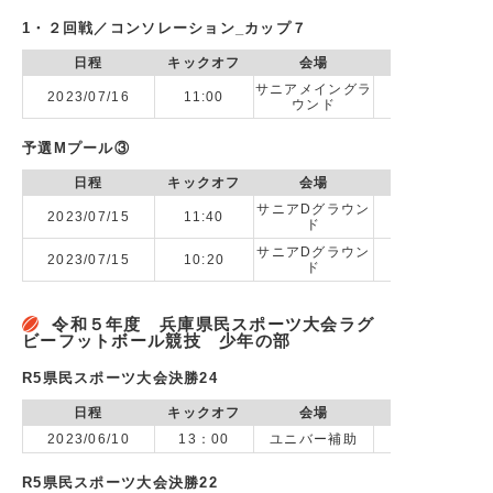
1・２回戦／コンソレーション_カップ７
日程
キックオフ
会場
サニアメイングラ
2023/07/16
11:00
ウンド
予選Mプール③
日程
キックオフ
会場
サニアDグラウン
2023/07/15
11:40
ド
サニアDグラウン
2023/07/15
10:20
ド
令和５年度 兵庫県民スポーツ大会ラグ
ビーフットボール競技 少年の部
R5県民スポーツ大会決勝24
日程
キックオフ
会場
2023/06/10
13：00
ユニバー補助
R5県民スポーツ大会決勝22