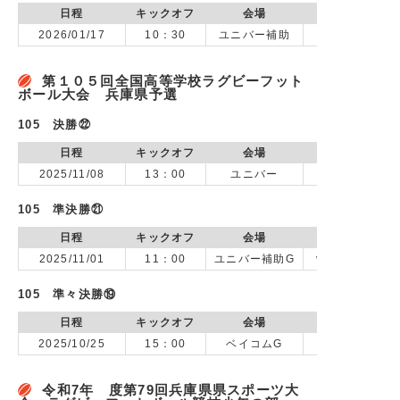
日程
キックオフ
会場
2026/01/17
10：30
ユニバー補助
第１０５回全国高等学校ラグビーフット
ボール大会 兵庫県予選
105 決勝㉒
日程
キックオフ
会場
2025/11/08
13：00
ユニバー
105 準決勝㉑
日程
キックオフ
会場
2025/11/01
11：00
ユニバー補助G
vs 神戸市立科
105 準々決勝⑲
日程
キックオフ
会場
2025/10/25
15：00
ベイコムG
令和7年 度第79回兵庫県県スポーツ大