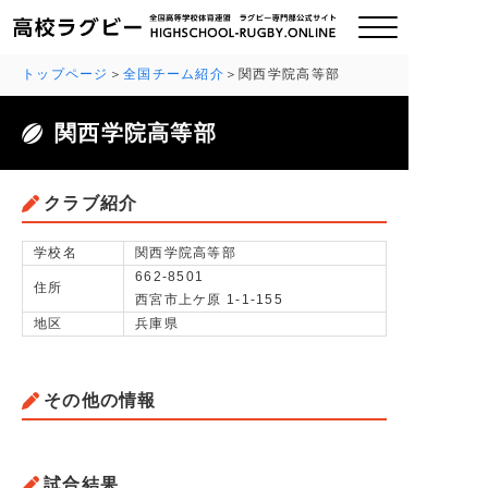
トップページ
全国チーム紹介
関西学院高等部
関西学院高等部
ご挨拶
大会情報
クラブ紹介
全国チーム紹介
学校名
関西学院高等部
662-8501
住所
西宮市上ケ原 1-1-155
チームグッズ
地区
兵庫県
プライバシーポリシー
その他の情報
関連リンク
お問い合わせ
試合結果