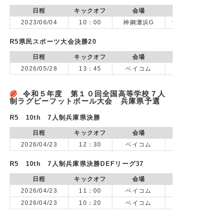
日程
キックオフ
会場
2023/06/04
10：00
神鋼灘浜G
vs 神戸市立科
R5県民スポーツ大会決勝20
日程
キックオフ
会場
2026/05/28
13：45
ベイコム
令和５年度 第１０回全国高等学校７人
制ラグビーフットボール大会 兵庫県予選
R5 10th 7人制兵庫県決勝
日程
キックオフ
会場
2026/04/23
12：30
ベイコム
R5 10th 7人制兵庫県決勝DEFリーグ37
日程
キックオフ
会場
2026/04/23
11：00
ベイコム
2026/04/23
10：20
ベイコム