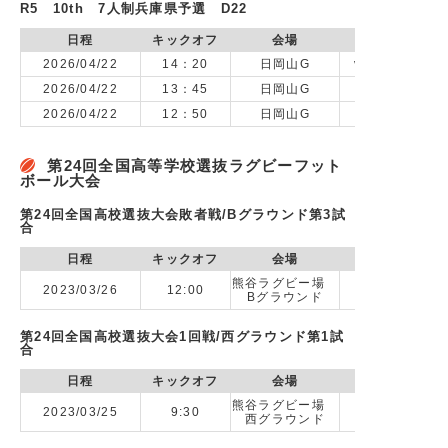
R5 10th 7人制兵庫県予選 D22
日程
キックオフ
会場
2026/04/22
14：20
日岡山G
vs 神戸市立科
2026/04/22
13：45
日岡山G
2026/04/22
12：50
日岡山G
第24回全国高等学校選抜ラグビーフット
ボール大会
第24回全国高校選抜大会敗者戦/Bグラウンド第3試
合
日程
キックオフ
会場
熊谷ラグビー場
2023/03/26
12:00
Bグラウンド
第24回全国高校選抜大会1回戦/西グラウンド第1試
合
日程
キックオフ
会場
熊谷ラグビー場
2023/03/25
9:30
vs 札幌山
西グラウンド