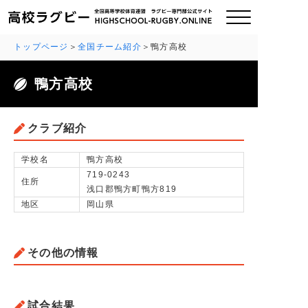
トップページ
全国チーム紹介
鴨方高校
鴨方高校
ご挨拶
大会情報
クラブ紹介
全国チーム紹介
学校名
鴨方高校
719-0243
住所
浅口郡鴨方町鴨方819
チームグッズ
地区
岡山県
プライバシーポリシー
その他の情報
関連リンク
お問い合わせ
試合結果