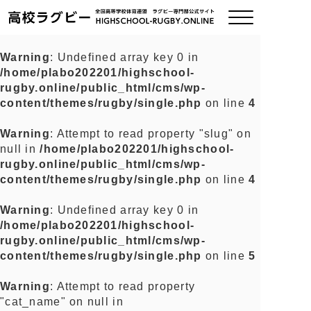
Warning
: Undefined array key 0 in
/home/plabo202201/highschool-
ご挨拶
rugby.online/public_html/cms/wp-
content/themes/rugby/single.php
on line
4
大会情報
Warning
: Attempt to read property "slug" on
null in
/home/plabo202201/highschool-
全国チーム紹介
rugby.online/public_html/cms/wp-
content/themes/rugby/single.php
on line
4
チームグッズ
Warning
: Undefined array key 0 in
/home/plabo202201/highschool-
プライバシーポリシー
rugby.online/public_html/cms/wp-
content/themes/rugby/single.php
on line
5
関連リンク
Warning
: Attempt to read property
"cat_name" on null in
お問い合わせ