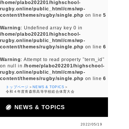
/home/plabo202201/highschool-
rugby.online/public_html/cms/wp-
content/themes/rugby/single.php
on line
5
Warning
: Undefined array key 0 in
/home/plabo202201/highschool-
rugby.online/public_html/cms/wp-
content/themes/rugby/single.php
on line
6
Warning
: Attempt to read property "term_id"
on null in
/home/plabo202201/highschool-
rugby.online/public_html/cms/wp-
content/themes/rugby/single.php
on line
6
トップページ
NEWS & TOPICS
令和４年度青森県高等学校総合体育大会
NEWS & TOPICS
2022/05/19