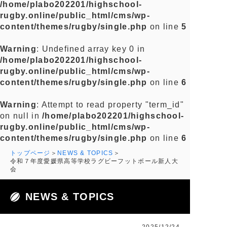
/home/plabo202201/highschool-
rugby.online/public_html/cms/wp-
content/themes/rugby/single.php
on line
5
Warning
: Undefined array key 0 in
/home/plabo202201/highschool-
rugby.online/public_html/cms/wp-
content/themes/rugby/single.php
on line
6
Warning
: Attempt to read property "term_id"
on null in
/home/plabo202201/highschool-
rugby.online/public_html/cms/wp-
content/themes/rugby/single.php
on line
6
トップページ
NEWS & TOPICS
令和７年度愛媛県高等学校ラグビーフットボール新人大
会
NEWS & TOPICS