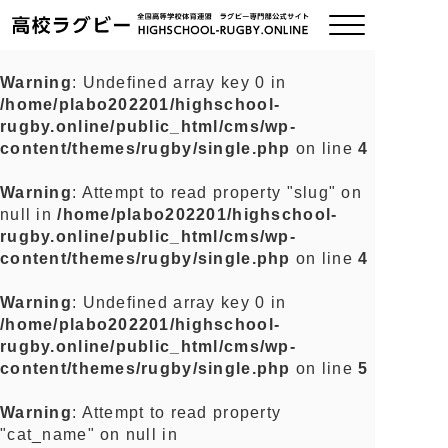
Warning
: Undefined array key 0 in
/home/plabo202201/highschool-
ご挨拶
rugby.online/public_html/cms/wp-
content/themes/rugby/single.php
on line
4
大会情報
Warning
: Attempt to read property "slug" on
null in
/home/plabo202201/highschool-
全国チーム紹介
rugby.online/public_html/cms/wp-
content/themes/rugby/single.php
on line
4
チームグッズ
Warning
: Undefined array key 0 in
/home/plabo202201/highschool-
プライバシーポリシー
rugby.online/public_html/cms/wp-
content/themes/rugby/single.php
on line
5
関連リンク
Warning
: Attempt to read property
"cat_name" on null in
お問い合わせ