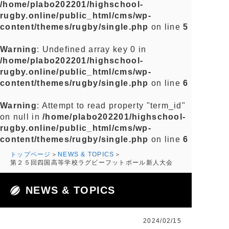
/home/plabo202201/highschool-
rugby.online/public_html/cms/wp-
content/themes/rugby/single.php
on line
5
Warning
: Undefined array key 0 in
/home/plabo202201/highschool-
rugby.online/public_html/cms/wp-
content/themes/rugby/single.php
on line
6
Warning
: Attempt to read property "term_id"
on null in
/home/plabo202201/highschool-
rugby.online/public_html/cms/wp-
content/themes/rugby/single.php
on line
6
トップページ
NEWS & TOPICS
第２５回四国高等学校ラグビーフットボール新人大会
NEWS & TOPICS
2024/02/15