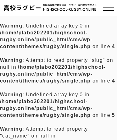
Warning
: Undefined array key 0 in
/home/plabo202201/highschool-
ご挨拶
rugby.online/public_html/cms/wp-
content/themes/rugby/single.php
on line
4
大会情報
Warning
: Attempt to read property "slug" on
null in
/home/plabo202201/highschool-
全国チーム紹介
rugby.online/public_html/cms/wp-
content/themes/rugby/single.php
on line
4
チームグッズ
Warning
: Undefined array key 0 in
/home/plabo202201/highschool-
プライバシーポリシー
rugby.online/public_html/cms/wp-
content/themes/rugby/single.php
on line
5
関連リンク
Warning
: Attempt to read property
"cat_name" on null in
お問い合わせ