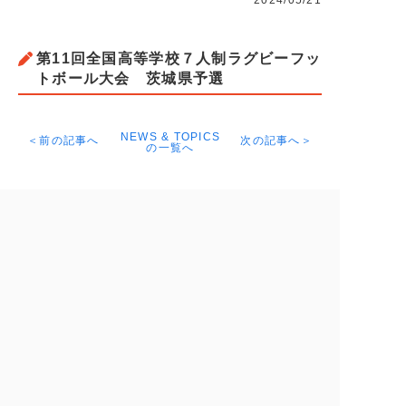
2024/05/21
第11回全国⾼等学校７⼈制ラグビーフッ
トボール⼤会 茨城県予選
NEWS & TOPICS
＜前の記事へ
次の記事へ＞
の一覧へ