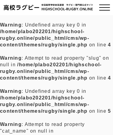
Warning
: Undefined array key 0 in
/home/plabo202201/highschool-
ご挨拶
rugby.online/public_html/cms/wp-
content/themes/rugby/single.php
on line
4
大会情報
Warning
: Attempt to read property "slug" on
null in
/home/plabo202201/highschool-
全国チーム紹介
rugby.online/public_html/cms/wp-
content/themes/rugby/single.php
on line
4
チームグッズ
Warning
: Undefined array key 0 in
/home/plabo202201/highschool-
プライバシーポリシー
rugby.online/public_html/cms/wp-
content/themes/rugby/single.php
on line
5
関連リンク
Warning
: Attempt to read property
"cat_name" on null in
お問い合わせ