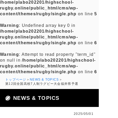
/home/plabo202201/highschool-
rugby.online/public_html/cms/wp-
content/themes/rugby/single.php
on line
5
Warning
: Undefined array key 0 in
/home/plabo202201/highschool-
rugby.online/public_html/cms/wp-
content/themes/rugby/single.php
on line
6
Warning
: Attempt to read property "term_id"
on null in
/home/plabo202201/highschool-
rugby.online/public_html/cms/wp-
content/themes/rugby/single.php
on line
6
トップページ
NEWS & TOPICS
第12回全国高校7人制ラグビー大会福井県予選
NEWS & TOPICS
2025/05/01