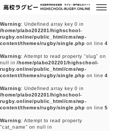
Warning
: Undefined array key 0 in
/home/plabo202201/highschool-
ご挨拶
rugby.online/public_html/cms/wp-
content/themes/rugby/single.php
on line
4
大会情報
Warning
: Attempt to read property "slug" on
null in
/home/plabo202201/highschool-
全国チーム紹介
rugby.online/public_html/cms/wp-
content/themes/rugby/single.php
on line
4
チームグッズ
Warning
: Undefined array key 0 in
/home/plabo202201/highschool-
プライバシーポリシー
rugby.online/public_html/cms/wp-
content/themes/rugby/single.php
on line
5
関連リンク
Warning
: Attempt to read property
"cat_name" on null in
お問い合わせ