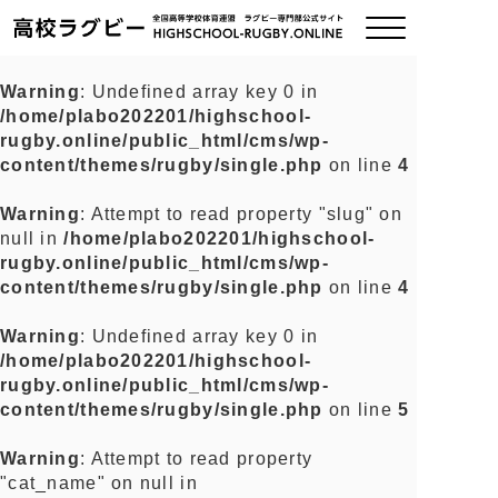
Warning
: Undefined array key 0 in
/home/plabo202201/highschool-
ご挨拶
rugby.online/public_html/cms/wp-
content/themes/rugby/single.php
on line
4
大会情報
Warning
: Attempt to read property "slug" on
null in
/home/plabo202201/highschool-
全国チーム紹介
rugby.online/public_html/cms/wp-
content/themes/rugby/single.php
on line
4
チームグッズ
Warning
: Undefined array key 0 in
/home/plabo202201/highschool-
プライバシーポリシー
rugby.online/public_html/cms/wp-
content/themes/rugby/single.php
on line
5
関連リンク
Warning
: Attempt to read property
"cat_name" on null in
お問い合わせ