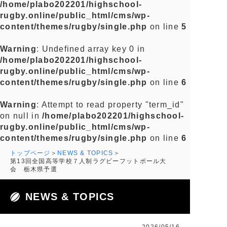
/home/plabo202201/highschool-
rugby.online/public_html/cms/wp-
content/themes/rugby/single.php
on line
5
Warning
: Undefined array key 0 in
/home/plabo202201/highschool-
rugby.online/public_html/cms/wp-
content/themes/rugby/single.php
on line
6
Warning
: Attempt to read property "term_id"
on null in
/home/plabo202201/highschool-
rugby.online/public_html/cms/wp-
content/themes/rugby/single.php
on line
6
トップページ
NEWS & TOPICS
第13回全国高等学校７人制ラグビーフットボール大
会 栃木県予選
NEWS & TOPICS