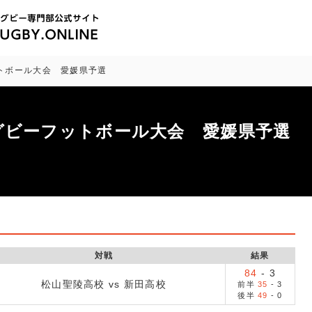
ットボール大会 愛媛県予選
ラグビーフットボール大会 愛媛県予選
対戦
結果
84
-
3
松山聖陵高校 vs 新田高校
前半
35
-
3
後半
49
-
0