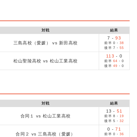
対戦
結果
7
-
93
三島高校（愛媛） vs 新田高校
前半
0
-
38
後半
7
-
55
113
-
0
松山聖陵高校 vs 松山工業高校
前半
64
-
0
後半
49
-
0
対戦
結果
13
-
51
合同１ vs 松山工業高校
前半
8
-
19
後半
5
-
32
0
-
71
合同２ vs 三島高校（愛媛）
前半
0
-
36