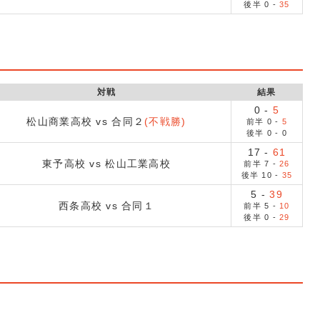
後半
0
-
35
対戦
結果
0
-
5
松山商業高校 vs 合同２
(不戦勝)
前半
0
-
5
後半
0
-
0
17
-
61
東予高校 vs 松山工業高校
前半
7
-
26
後半
10
-
35
5
-
39
西条高校 vs 合同１
前半
5
-
10
後半
0
-
29