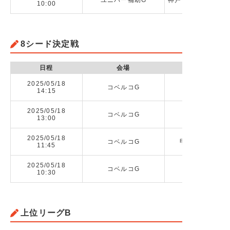
ユニバー補助G
神戸市立科学技術高校
10:00
8シード決定戦
日程
会場
2025/05/18
コベルコG
14:15
2025/05/18
コベルコG
星陵高校 vs
13:00
2025/05/18
コベルコG
甲南高校（兵庫）
11:45
2025/05/18
コベルコG
市立尼崎高校 
10:30
上位リーグB