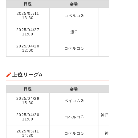
日程
会場
2025/05/11
コベルコG
市立尼崎高校 v
13:30
2025/04/27
灘G
星陵高校 vs
11:00
2025/04/20
コベルコG
市立尼崎高校 
12:00
上位リーグA
日程
会場
2025/04/29
ベイコムG
神戸高校 vs 
15:30
2025/04/20
神戸市立科学技術高校
コベルコG
11:00
2025/05/11
コベルコG
神戸市立科学技術高
14:30