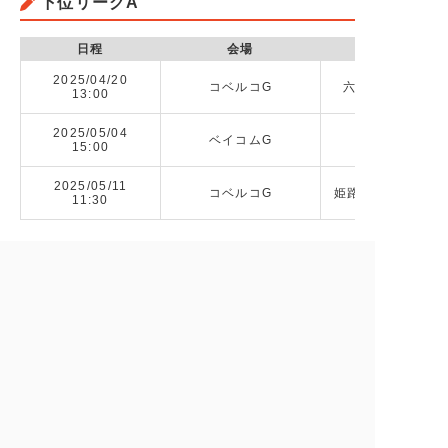
下位リーグA
日程
会場
2025/04/20
コベルコG
六甲アイランド高校
13:00
2025/05/04
ベイコムG
姫路工業高校 
15:00
2025/05/11
コベルコG
姫路工業高校 vs
11:30
備考
Warning
: Attempt to read property "ID"
on null in
/home/plabo202201/highschool-
rugby.online/public_html/cms/wp-
content/themes/rugby/taxonomy-