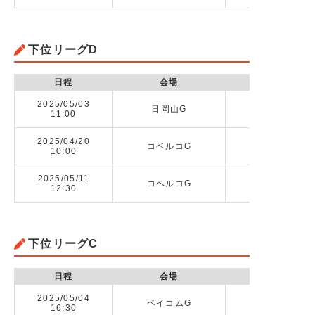
下位リーグD
日程
会場
2025/05/03
日岡山G
11:00
2025/04/20
コベルコG
10:00
2025/05/11
コベルコG
神戸合同2 v
12:30
下位リーグC
日程
会場
2025/05/04
ベイコムG
神戸合同3 v
16:30