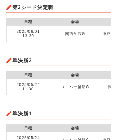
第3シード決定戦
日程
会場
2025/06/01
関西学院G
神戸市立科学技術高校
13:30
準決勝2
日程
会場
2025/05/24
ユニバー補助G
関西学院高等部 
11:30
準決勝1
日程
会場
2025/05/24