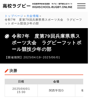
トップページ
大会情報
令和7年 度第79回兵庫県県スポーツ大会 ラグビーフ
ットボール競技少年の部
ご挨拶
令和7年 度第79回兵庫県県ス
大会情報
ポーツ大会 ラグビーフットボ
ール競技少年の部
全国チーム紹介
【開催期間】2025/04/19~2025/06/01
チームグッズ
決勝
プライバシーポリシー
日程
会場
2025/06/01
関連リンク
関西学院G
報徳学園高校 v
15:00
お問い合わせ