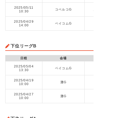
2025/05/11
コベルコG
県立芦屋高校 v
10:30
2025/04/29
ベイコムG
県立芦屋高校 
14:00
下位リーグB
日程
会場
2025/05/04
ベイコムG
阪神合同1 v
13:30
2025/04/19
灘G
10:00
2025/04/27
灘G
10:00