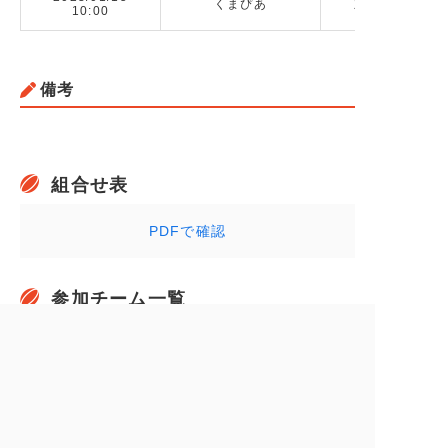
くまぴあ
立教新座高校 v
10:00
備考
組合せ表
PDFで確認
参加チーム一覧
昌平高校
鷲宮高校
慶應義塾志木高校