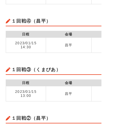
１回戦④（昌平）
日程
会場
2023/01/15
昌平
14:30
１回戦③（くまぴあ）
日程
会場
2023/01/15
昌平
川越高校 v
13:00
１回戦②（昌平）