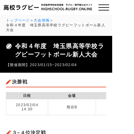
トップページ
大会情報
令和４年度 埼玉県高等学校ラグビーフットボール新人
大会
ご挨拶
令和４年度 埼玉県高等学校ラ
大会情報
グビーフットボール新人大会
【開催期間】2023/01/15~2023/02/04
全国チーム紹介
決勝戦
チームグッズ
日程
会場
プライバシーポリシー
2023/02/04
熊谷B
昌平高校 v
14:30
関連リンク
お問い合わせ
３−４位決定戦