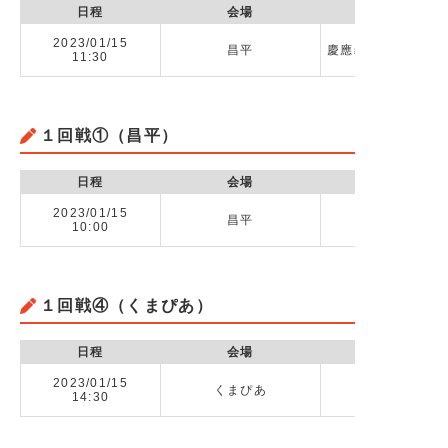
日程
会場
2023/01/15
昌平
慶應義塾志木高校 v
11:30
１回戦①（昌平）
日程
会場
2023/01/15
昌平
10:00
１回戦④（くまぴあ）
日程
会場
2023/01/15
くまぴあ
草加高校 vs
14:30