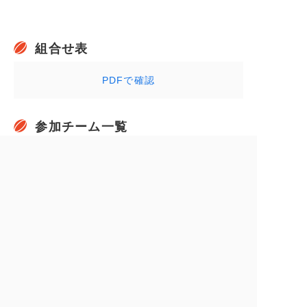
組合せ表
PDFで確認
参加チーム一覧
國學院大栃木高校
作新学院高校
佐野日大高校
合同（
宇都宮高校
宇都宮工業高校
佐野高校
足利大附属高校
）