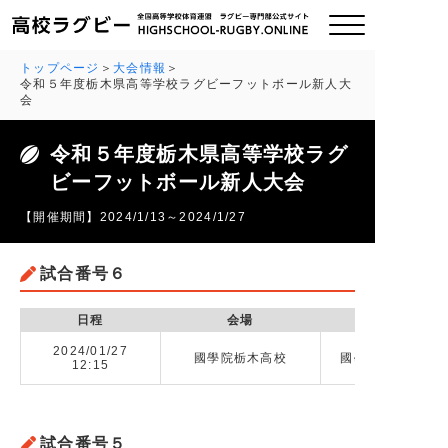
トップページ
大会情報
令和５年度栃木県高等学校ラグビーフットボール新人大
会
ご挨拶
令和５年度栃木県高等学校ラグ
大会情報
ビーフットボール新人大会
【開催期間】2024/1/13～2024/1/27
全国チーム紹介
試合番号６
チームグッズ
日程
会場
プライバシーポリシー
2024/01/27
國學院栃木高校
國學院大栃木高校 
12:15
関連リンク
お問い合わせ
試合番号５