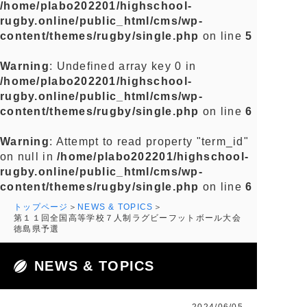
/home/plabo202201/highschool-
rugby.online/public_html/cms/wp-
content/themes/rugby/single.php
on line
5
Warning
: Undefined array key 0 in
/home/plabo202201/highschool-
rugby.online/public_html/cms/wp-
content/themes/rugby/single.php
on line
6
Warning
: Attempt to read property "term_id"
on null in
/home/plabo202201/highschool-
rugby.online/public_html/cms/wp-
content/themes/rugby/single.php
on line
6
トップページ
NEWS & TOPICS
第１１回全国高等学校７人制ラグビーフットボール大会
徳島県予選
NEWS & TOPICS