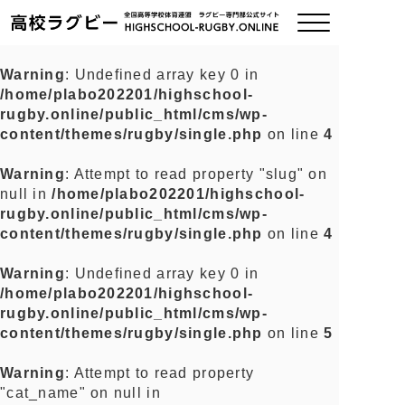
Warning
: Undefined array key 0 in
/home/plabo202201/highschool-
ご挨拶
rugby.online/public_html/cms/wp-
content/themes/rugby/single.php
on line
4
大会情報
Warning
: Attempt to read property "slug" on
null in
/home/plabo202201/highschool-
全国チーム紹介
rugby.online/public_html/cms/wp-
content/themes/rugby/single.php
on line
4
チームグッズ
Warning
: Undefined array key 0 in
/home/plabo202201/highschool-
プライバシーポリシー
rugby.online/public_html/cms/wp-
content/themes/rugby/single.php
on line
5
関連リンク
Warning
: Attempt to read property
"cat_name" on null in
お問い合わせ