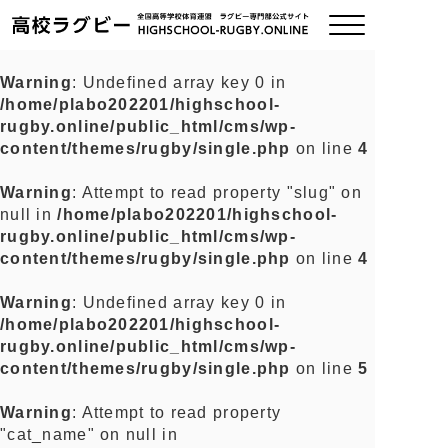
Warning
: Undefined array key 0 in
/home/plabo202201/highschool-
ご挨拶
rugby.online/public_html/cms/wp-
content/themes/rugby/single.php
on line
4
大会情報
Warning
: Attempt to read property "slug" on
null in
/home/plabo202201/highschool-
全国チーム紹介
rugby.online/public_html/cms/wp-
content/themes/rugby/single.php
on line
4
チームグッズ
Warning
: Undefined array key 0 in
/home/plabo202201/highschool-
プライバシーポリシー
rugby.online/public_html/cms/wp-
content/themes/rugby/single.php
on line
5
関連リンク
Warning
: Attempt to read property
"cat_name" on null in
お問い合わせ