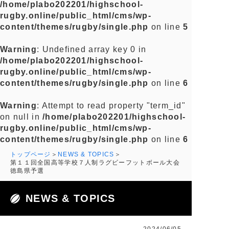
/home/plabo202201/highschool-
rugby.online/public_html/cms/wp-
content/themes/rugby/single.php
on line
5
Warning
: Undefined array key 0 in
/home/plabo202201/highschool-
rugby.online/public_html/cms/wp-
content/themes/rugby/single.php
on line
6
Warning
: Attempt to read property "term_id"
on null in
/home/plabo202201/highschool-
rugby.online/public_html/cms/wp-
content/themes/rugby/single.php
on line
6
トップページ
NEWS & TOPICS
第１１回全国高等学校７人制ラグビーフットボール大会
徳島県予選
NEWS & TOPICS