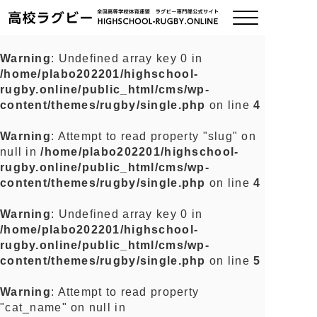
Warning
: Undefined array key 0 in
/home/plabo202201/highschool-
ご挨拶
rugby.online/public_html/cms/wp-
content/themes/rugby/single.php
on line
4
大会情報
Warning
: Attempt to read property "slug" on
null in
/home/plabo202201/highschool-
全国チーム紹介
rugby.online/public_html/cms/wp-
content/themes/rugby/single.php
on line
4
チームグッズ
Warning
: Undefined array key 0 in
/home/plabo202201/highschool-
プライバシーポリシー
rugby.online/public_html/cms/wp-
content/themes/rugby/single.php
on line
5
関連リンク
Warning
: Attempt to read property
"cat_name" on null in
お問い合わせ