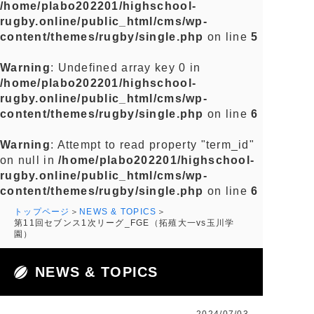
/home/plabo202201/highschool-
rugby.online/public_html/cms/wp-
content/themes/rugby/single.php
on line
5
Warning
: Undefined array key 0 in
/home/plabo202201/highschool-
rugby.online/public_html/cms/wp-
content/themes/rugby/single.php
on line
6
Warning
: Attempt to read property "term_id"
on null in
/home/plabo202201/highschool-
rugby.online/public_html/cms/wp-
content/themes/rugby/single.php
on line
6
トップページ
NEWS & TOPICS
第11回セブンス1次リーグ_FGE（拓殖大一vs玉川学
園）
NEWS & TOPICS