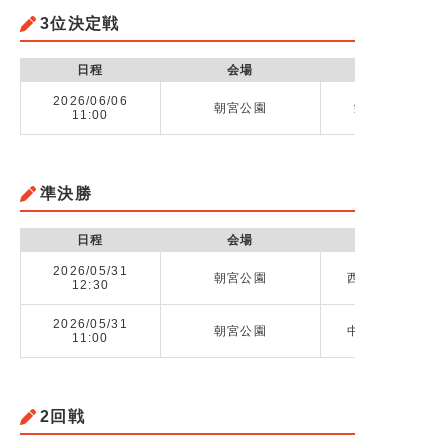
3位決定戦
日程
会場
2026/06/06
朝宮公園
栄徳高校 vs 
11:00
準決勝
日程
会場
2026/05/31
朝宮公園
西陵高校（愛知）
12:30
2026/05/31
朝宮公園
中部大学春日丘高
11:00
2回戦