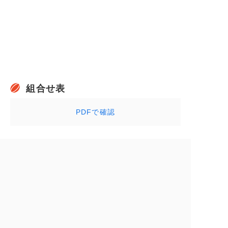
組合せ表
PDFで確認
参加チーム一覧
中部大学春日丘高校
一宮西高校
愛知高校
三好高校