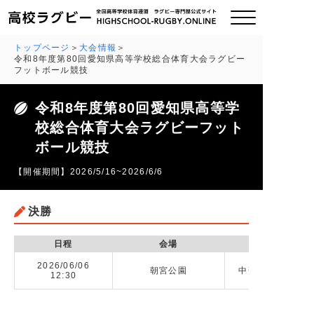
トップページ
大会情報
令和8年度第80回愛知県高等学校総合体育大会ラグビー
フットボール競技
ご挨拶
令和8年度第80回愛知県高等学
大会情報
校総合体育大会ラグビーフット
ボール競技
全国チーム紹介
【開催期間】2026/5/16~2026/6/6
チームグッズ
決勝
プライバシーポリシー
日程
会場
2026/06/06
関連リンク
朝宮公園
中部大学春日丘高校
12:30
お問い合わせ